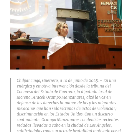
Chilpancingo, Guerrero, a 10 de junio de 2025. – En una
enérgica y emotiva intervención desde la tribuna del
Congreso del Estado de Guerrero, la diputada local de
Morena, Araceli Ocampo Manzanares, alzó la voz en
defensa de los derechos humanos de las y los migrantes
mexicanos que han sido víctimas de actos de violencia y
discriminación en los Estados Unidos. Con un discurso
contundente, Ocampo Manzanares condenó las recientes
redadas llevadas a cabo en la ciudad de Los Ángeles,
calificándolas como un acto de brutalidad motivado por el