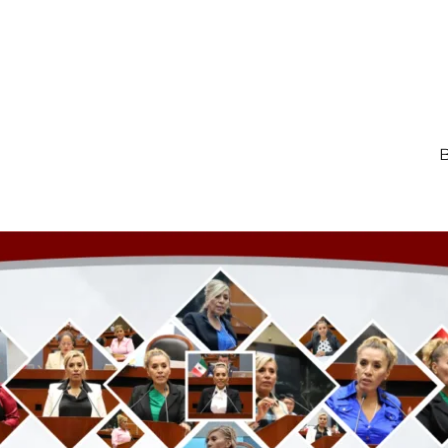
B
res