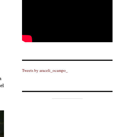
Tweets by araceli_ocampo_
a
el