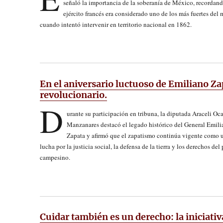
señaló la importancia de la soberanía de México, recordand
ejército francés era considerado uno de los más fuertes del
cuando intentó intervenir en territorio nacional en 1862.
En el aniversario luctuoso de Emiliano Za
revolucionario.
D
urante su participación en tribuna, la diputada Araceli O
Manzanares destacó el legado histórico del General Emili
Zapata y afirmó que el zapatismo continúa vigente como 
lucha por la justicia social, la defensa de la tierra y los derechos del
campesino.
Cuidar también es un derecho: la iniciat