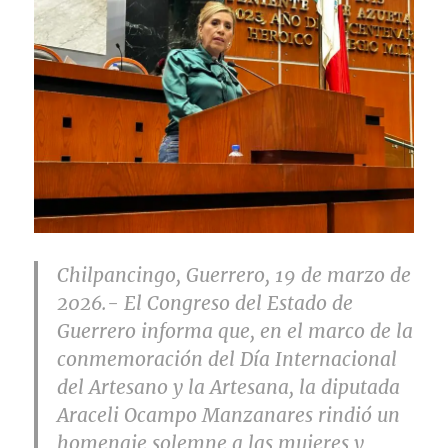
Chilpancingo, Guerrero, 19 de marzo de
2026.-
El Congreso del Estado de
Guerrero informa que, en el marco de la
conmemoración del
Día Internacional
del Artesano y la Artesana
, la diputada
Araceli Ocampo Manzanares
rindió un
homenaje solemne a las mujeres y