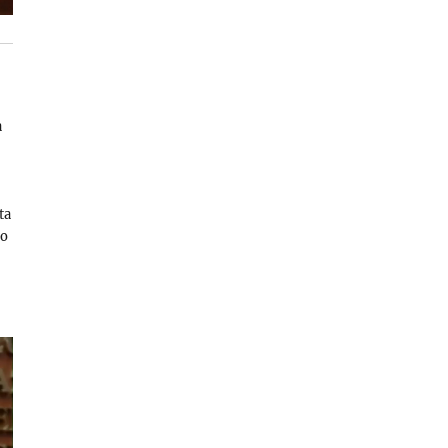
a
ta
mo