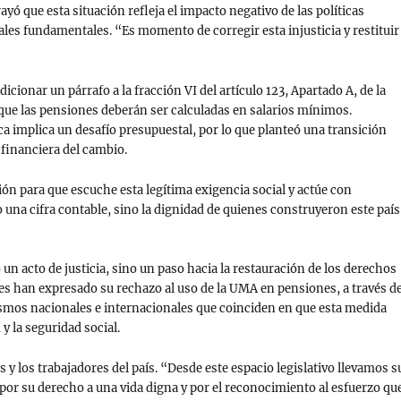
ó que esta situación refleja el impacto negativo de las políticas
les fundamentales. “Es momento de corregir esta injusticia y restituir
onar un párrafo a la fracción VI del artículo 123, Apartado A, de la
 que las pensiones deberán ser calculadas en salarios mínimos.
ica implica un desafío presupuestal, por lo que planteó una transición
 financiera del cambio.
ón para que escuche esta legítima exigencia social y actúe con
o una cifra contable, sino la dignidad de quienes construyeron este país
n acto de justicia, sino un paso hacia la restauración de los derechos
es han expresado su rechazo al uso de la UMA en pensiones, a través d
mos nacionales e internacionales que coinciden en que esta medida
y la seguridad social.
y los trabajadores del país. “Desde este espacio legislativo llevamos s
 por su derecho a una vida digna y por el reconocimiento al esfuerzo qu