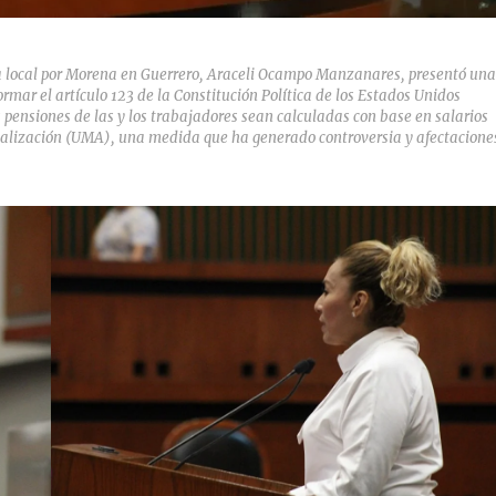
a local por Morena en Guerrero, Araceli Ocampo Manzanares, presentó un
rmar el artículo 123 de la Constitución Política de los Estados Unidos
s pensiones de las y los trabajadores sean calculadas con base en salarios
ualización (UMA), una medida que ha generado controversia y afectacione