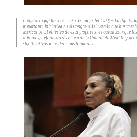
Chilpancingo, Guerrero, a 20 de mayo del 2025 – La diputad
importante iniciativa en el Congreso del Estado que busca refo
Mexicanos. El objetivo de esta propuesta es garantizar que la
mínimos, dejando atrás el uso de la Unidad de Medida y Act
significativas a los derechos laborales.