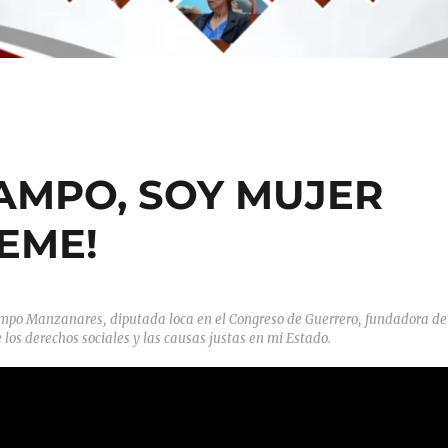
AMPO, SOY MUJER
EME!
ampo Manzanares, diputada loca en el Congreso de Guerrero, fundadora de
los derechos sociales y las causas justas en mi Estado.